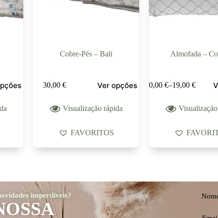
Cobre-Pés – Bali
Almofada – C
opções
Ver opções
V
30,00
€
10,00
€
–
19,00
€
ida
Visualização rápida
Visualização
FAVORITOS
FAVORI
 novidades imperdíveis?
Nom
NOSSA
Emai