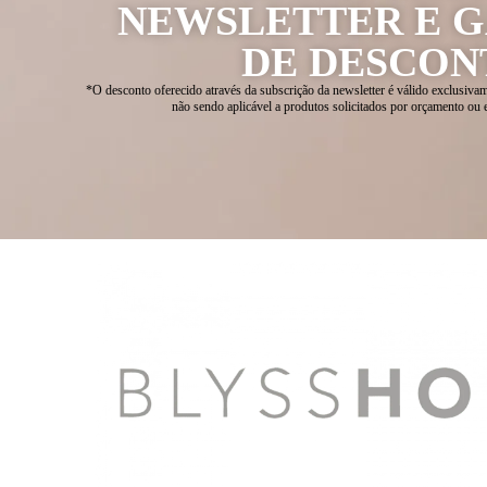
NEWSLETTER E 
DE DESCON
*O desconto oferecido através da subscrição da newsletter é válido exclusivam
não sendo aplicável a produtos solicitados por orçamento ou 