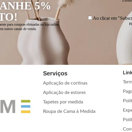
GANHE 5%
TO!
Ao clicar em "Subscre
r
ente para compras efetuadas na loja online,
em outros canais de venda.
Serviços
Link
Term
Aplicação de cortinas
Pag
Aplicação de estores
Polí
Tapetes por medida
Exp
Roupa de Cama à Medida
Polí
Con