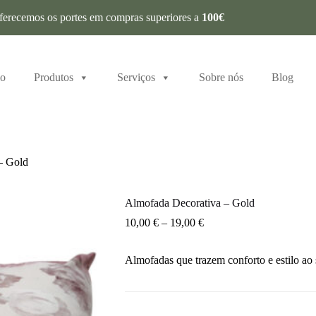
ferecemos os portes em compras superiores a
100€
io
Produtos
Serviços
Sobre nós
Blog
– Gold
Almofada Decorativa – Gold
10,00
€
–
19,00
€
Almofadas que trazem conforto e estilo ao 