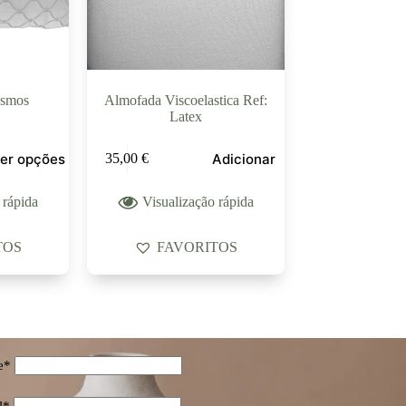
osmos
Almofada Viscoelastica Ref:
Latex
er opções
Adicionar
35,00
€
 rápida
Visualização rápida
TOS
FAVORITOS
e*
l*