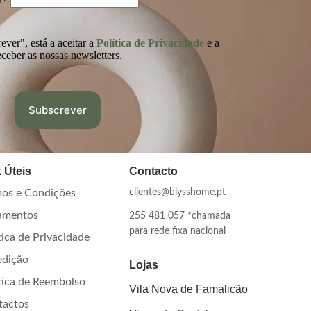
ver", está a aceitar a
Política de Privacidade
e a
eceber as nossas newsletters.
 Úteis
Contacto
os e Condições
clientes@blysshome.pt
amentos
255 481 057 *chamada
para rede fixa nacional
tica de Privacidade
edição
Lojas
tica de Reembolso
Vila Nova de Famalicão
tactos