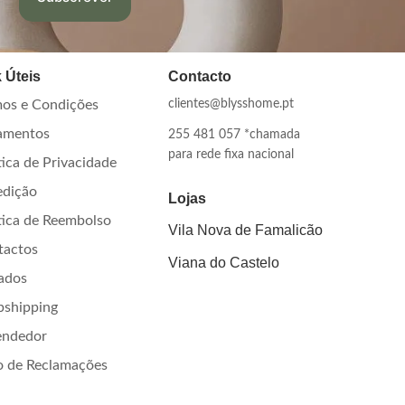
 Úteis
Contacto
os e Condições
clientes@blysshome.pt
amentos
255 481 057 *chamada
para rede fixa nacional
tica de Privacidade
edição
Lojas
tica de Reembolso
Vila Nova de Famalicão
tactos
Viana do Castelo
iados
pshipping
endedor
o de Reclamações