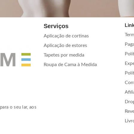
Serviços
Link
Term
Aplicação de cortinas
Pag
Aplicação de estores
Polí
Tapetes por medida
Exp
Roupa de Cama à Medida
Polí
Con
Afil
Dro
para o seu lar, aos
Rev
Livr