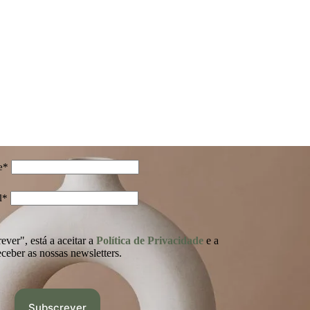
e*
l*
ver", está a aceitar a
Política de Privacidade
e a
eceber as nossas newsletters.