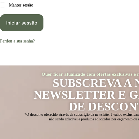
Manter sessão
Iniciar sessão
Perdeu a sua senha?
Quer ficar atualizado com ofertas exclusivas e
SUBSCREVA A 
NEWSLETTER E 
DE DESCON
*O desconto oferecido através da subscrição da newsletter é válido exclusivam
não sendo aplicável a produtos solicitados por orçamento ou 