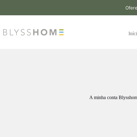
Ofer
Iníc
A minha conta Blyssho