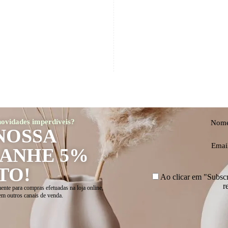
 novidades imperdíveis?
Nom
NOSSA
Emai
GANHE 5%
TO!
Ao clicar em "Subscre
r
ente para compras efetuadas na loja online,
em outros canais de venda.